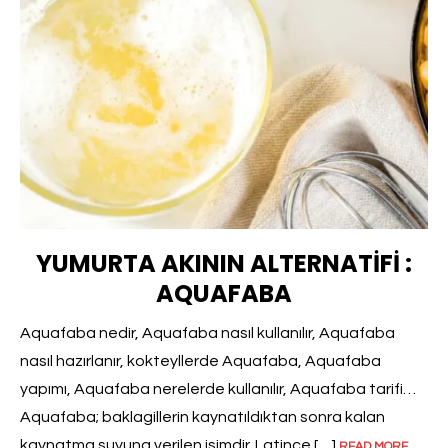
YUMURTA AKININ ALTERNATIFI :
AQUAFABA
Aquafaba nedir, Aquafaba nasıl kullanılır, Aquafaba
nasıl hazırlanır, kokteyllerde Aquafaba, Aquafaba
yapımı, Aquafaba nerelerde kullanılır, Aquafaba tarifi…
Aquafaba; baklagillerin kaynatıldıktan sonra kalan
kaynatma suyuna verilen isimdir. Latince […]
READ MORE