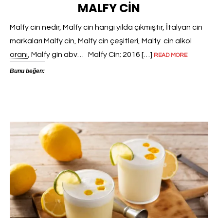
MALFY CIN
Malfy cin nedir, Malfy cin hangi yılda çıkmıştır, İtalyan cin
markaları Malfy cin, Malfy cin çeşitleri, Malfy cin
alkol
oranı
, Malfy gin abv… Malfy Cin; 2016 […]
READ MORE
Bunu beğen: