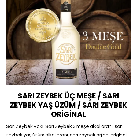
SARI ZEYBEK ÜÇ MEŞE / SARI
ZEYBEK YAŞ ÜZÜM / SARI ZEYBEK
ORIGINAL
Sarı Zeybek Rakı, Sarı Zeybek 3 meşe
alkol oranı
, sarı
zeybek yaş üzüm
alkol oranı
, sarı zeybek orjinal original