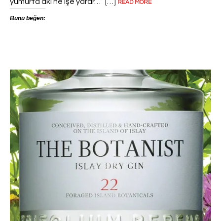
yumurta akı ne işe yarar… […]
READ MORE
Bunu beğen: